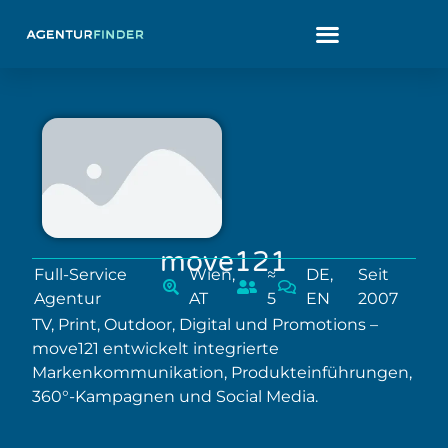
move121
Full-Service
Wien,
≈
DE,
Seit
Agentur
AT
5
EN
2007
TV, Print, Outdoor, Digital und Promotions –
move121 entwickelt integrierte
Markenkommunikation, Produkteinführungen,
360°-Kampagnen und Social Media.