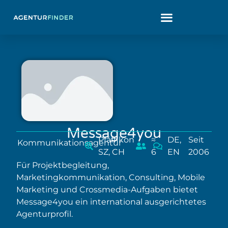
Message4you
Pfäffikon
≈
DE,
Seit
Kommunikationsagentur
SZ, CH
6
EN
2006
Für Projektbegleitung,
Marketingkommunikation, Consulting, Mobile
Marketing und Crossmedia-Aufgaben bietet
Message4you ein international ausgerichtetes
Agenturprofil.