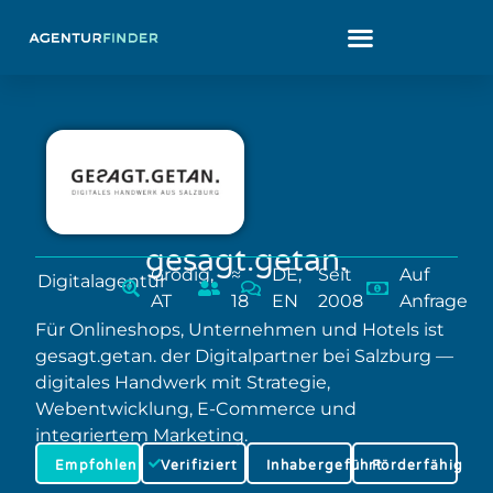
gesagt.getan.
Grödig,
≈
DE,
Seit
Auf
Digitalagentur
AT
18
EN
2008
Anfrage
Für Onlineshops, Unternehmen und Hotels ist
gesagt.getan. der Digitalpartner bei Salzburg —
digitales Handwerk mit Strategie,
Webentwicklung, E-Commerce und
integriertem Marketing.
Empfohlen
Verifiziert
Inhabergeführt
Förderfähig