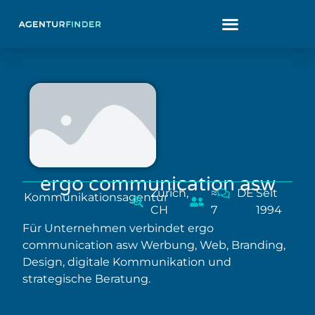
ergo communication asw
Zürich,
≈
DE
Seit
Kommunikationsagentur
CH
7
1994
Für Unternehmen verbindet ergo
communication asw Werbung, Web, Branding,
Design, digitale Kommunikation und
strategische Beratung.