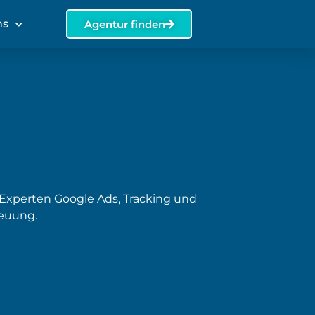
ns
Agentur finden
xperten Google Ads, Tracking und
reuung.