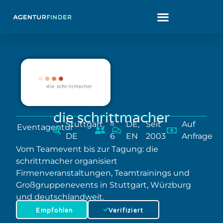
die schrittmacher
Stuttgart,
≈
DE,
Seit
Auf
Eventagentur
DE
6
EN
2003
Anfrage
Vom Teamevent bis zur Tagung: die
schrittmacher organisiert
Firmenveranstaltungen, Teamtrainings und
Großgruppenevents in Stuttgart, Würzburg
und deutschlandweit.
Empfohlen
Verifiziert