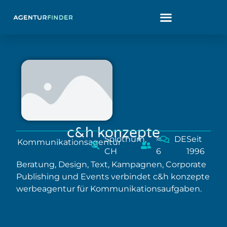
c&h konzepte
Solothurn,
≈
DE
Seit
Kommunikationsagentur
CH
6
1996
Beratung, Design, Text, Kampagnen, Corporate
Publishing und Events verbindet c&h konzepte
werbeagentur für Kommunikationsaufgaben.