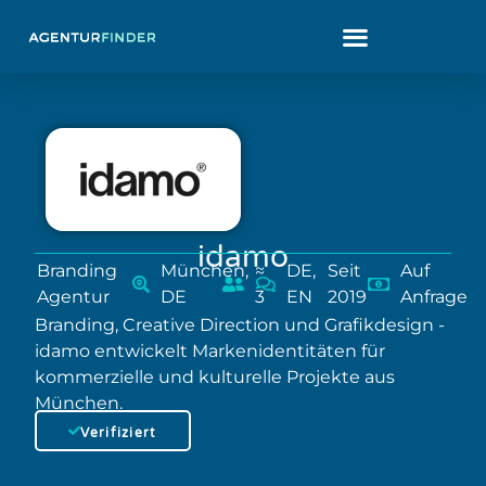
idamo
Branding
München,
≈
DE,
Seit
Auf
Agentur
DE
3
EN
2019
Anfrage
Branding, Creative Direction und Grafikdesign -
idamo entwickelt Markenidentitäten für
kommerzielle und kulturelle Projekte aus
München.
Verifiziert