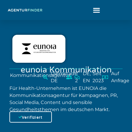
eunoia Kommunikation
Darmstadt,
≈
DE,
Seit
Auf
Kommunikationsagentur
DE
2
EN
2023
Anfrage
Für Health-Unternehmen ist EUNOIA die
Kommunikationsagentur für Kampagnen, PR,
Social Media, Content und sensible
Gesundheitsthemen im deutschen Markt.
Verifiziert